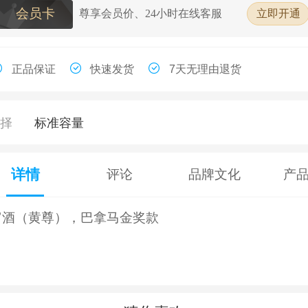
会员卡
尊享会员价、24小时在线客服
立即开通
正品保证
快速发货
7天无理由退货
选择
标准容量
详情
评论
品牌文化
产
甯酒（黄尊），巴拿马金奖款