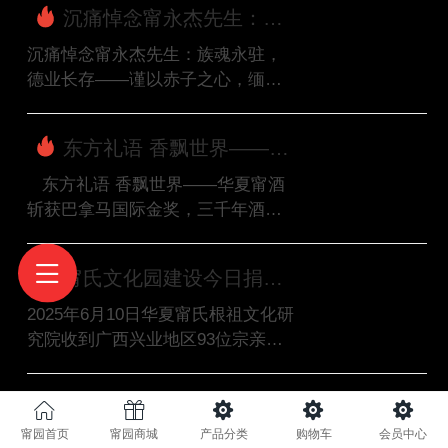
沉痛悼念甯永杰先生：族
魂永驻，德业长存​ ——谨以赤
沉痛悼念甯永杰先生：族魂永驻，
子之心，缅怀先生之志、之
德业长存——谨以赤子之心，缅怀
业、之情、之魂
先生之志、之业、之情、之魂岁次
乙巳，腊月初九，寒星垂泪，粤海
东方礼语 香飘世界——华
含悲。公元2026年1月27日凌晨一时
夏甯酒斩获巴拿马国际金奖，
三十分，华夏甯氏之栋梁、商界之
   东方礼语 香飘世界——华夏甯酒
三千年酒礼文化惊艳世界
翘楚、公益之楷模甯永杰先生，因
斩获巴拿马国际金奖，三千年酒礼
病医治无效，在广州溘然长辞，享
文化惊艳世界河南古甯邑酒业董事
年七十岁。噩耗传来，海内外甯氏
长甯友太在颁奖现场发表获奖感言
甯氏文化园建设今日捐款
族亲悲痛欲绝，各界同仁扼腕叹
美国加州市长协会主席Mary Su、美
公示（2025年6月10日）
息。世界甯商网、甯氏网集体，以
国美中经贸促进会主席乌巴特、世
2025年6月10日华夏甯氏根祖文化研
最沉痛的心情，致此悼文，缅怀先
界华人协会副主席兼东南亚总会会
究院收到广西兴业地区93位宗亲乐
生懿行嘉德，寄托无尽哀思。先...
长郝金玲等为华夏甯酒助力    2026
捐获嘉甯氏文化园（甯氏宗祠）的
年1月7日，恰逢海南自贸港封关运
建设，捐款合计19551元。感谢宗亲
甯少可理事长赴获嘉督导中华
作的关键节点，第110届美国巴拿马
们大爱无疆，祝愿宗族家人财丁两
甯氏文化生态园装修筹备工作
太平洋万国博览会（中国区）颁奖
甯园首页
甯园商城
产品分类
购物车
会员中心
旺，家庭幸福美满！
甯少可理事长赴获嘉督导中华甯氏