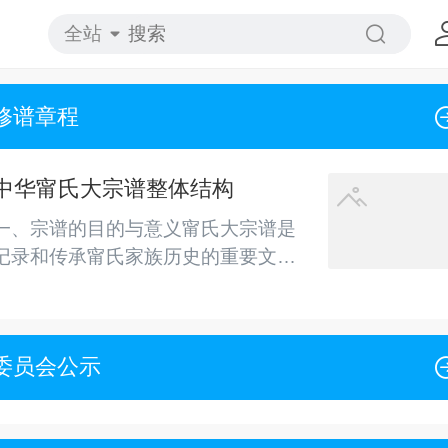
全站
修谱章程
中华甯氏大宗谱整体结构
一、宗谱的目的与意义甯氏大宗谱是
记录和传承甯氏家族历史的重要文
献，其目的在于：1. 传承家族文化，
维护家族认同感。2. 记录家族谱系，
提供历史依据。3. 反映社会与历史变
委员会公示
迁，记录家族在不同历史时期的成
就。4. 促进家庭成员的团结与联系。
二、整体结构根据甯氏家族的历史背