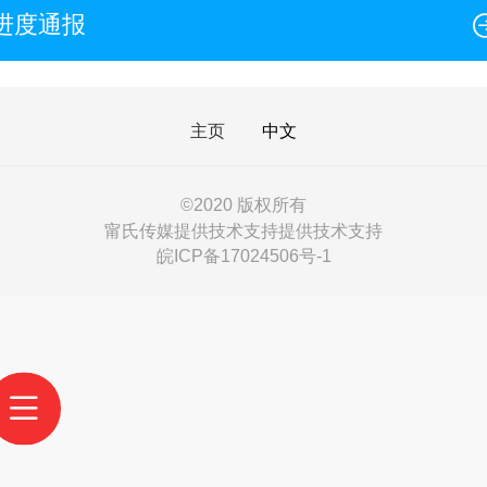
景和传承特点，大宗谱的整体结构可
进度通报
以设计为以下几个部分：1. 前言- 功
能: 阐述编撰宗谱的背景、目的和重
要性。- 内容: 包括...
主页
中文
©
2020 版权所有
甯氏传媒提供技术支持提供技术支持
皖ICP备17024506号-1