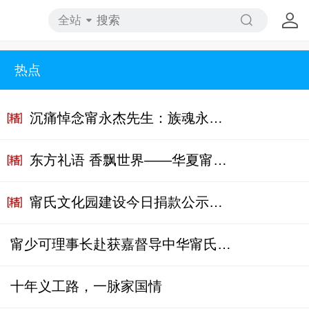
全站
热点
沉痛悼念甯永杰先生：族魂永驻，德业长存​ ——谨以赤子之心，缅怀先生之志、之业、之情、之魂
东方礼语 香飘世界——华夏甯酒斩获巴拿马国际金奖，三千年酒礼文化惊艳世界
甯氏文化园建设今日捐款公示（2025年6月10日）
甯少可理事长赴获嘉督导中华甯氏文化生态园装修筹备工作并拜会县政协主席李会勇
宁向东，清华大学
十年义工路，一脉家国情
中国经济研究中心常务副主任。曾任哈佛商学院、伊