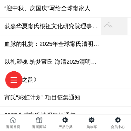
利诺大学、新南威尔士大学、悉尼大学、香港中文大
“迎中秋、庆国庆”写给全球甯家人的家书
学访问学者。宁向东教授现任清华大学经济管理学院
创新创业与战略系教授、博士生导师、清华大学公司
获嘉华夏甯氏根祖文化研究院理事长 甯少可 致感谢信
治理研究中心执行主任。1988年获得清华大学经济管
理学院国民经济管理专业学士学位、1990年获得清华
血脉的礼赞：2025年全球甯氏清明祭祖大典记
大学经济管理学院技术经济专业硕士学位、2002年获
得清华大学经济管理学院数量经济学专业博士学位。
宁向东教授在清华大学经济管理学院为EMBA、MBA、
以礼塑魂 筑梦甯氏 海清2025清明祝词
硕士、博士研究生等讲授公司治理、战略管理、管理
经济学等课程。
《甯酒之韵》
宁向东先后入选北京市跨世纪“百人工程”和社会科
学“百人工程”计划。2000年受聘任世界银行项目咨询专
甯氏“彩虹计划” 项目征集通知
家、2004年担任美国麦肯锡公司研究顾问。
宁向东教授多次在国外高等学府担任客座研究员和
2025全球甯氏清明祭祖通知
访问学者。1995年至1996年为美国伊利诺大学经济系
访问学者、1999年为澳大利亚悉尼大学金融系访问学
甯园首页
甯园商城
产品分类
购物车
会员中心